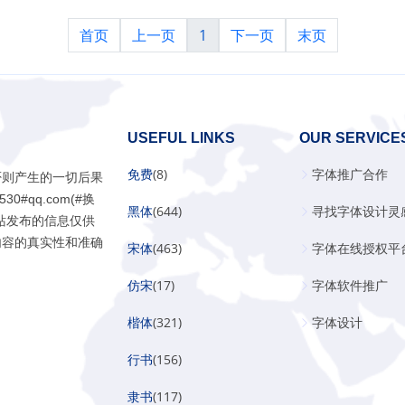
首页
上一页
1
下一页
末页
USEFUL LINKS
OUR SERVICE
免费
(8)
字体推广合作
否则产生的一切后果
#qq.com(#换
黑体
(644)
寻找字体设计灵
站发布的信息仅供
内容的真实性和准确
宋体
(463)
字体在线授权平
仿宋
(17)
字体软件推广
楷体
(321)
字体设计
行书
(156)
隶书
(117)