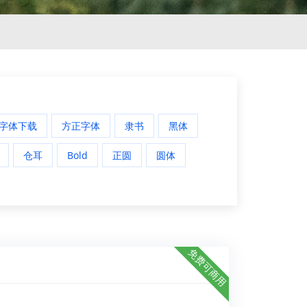
字体下载
方正字体
隶书
黑体
仓耳
Bold
正圆
圆体
免费可商用