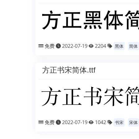
免费
2022-07-19
2204
黑体
简体
方正书宋简体.ttf
免费
2022-07-19
1042
书宋
宋体