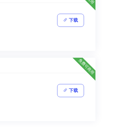
下载
免费可商用
下载