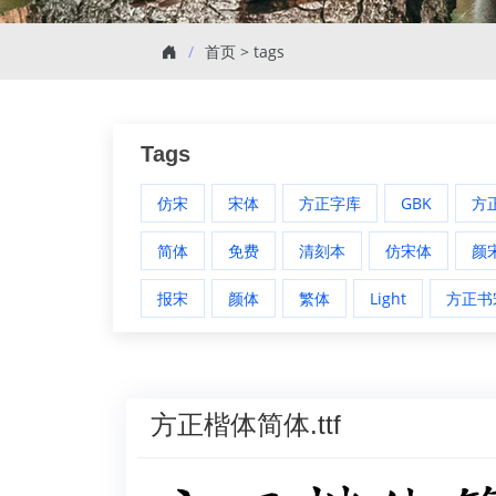
首页
> tags
Tags
仿宋
宋体
方正字库
GBK
方
简体
免费
清刻本
仿宋体
颜
报宋
颜体
繁体
Light
方正书
方正楷体简体.ttf