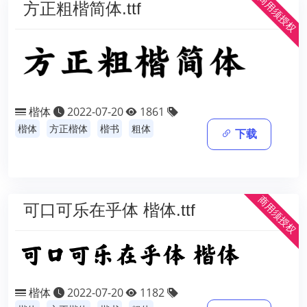
商用须授权
方正粗楷简体.ttf
楷体
2022-07-20
1861
楷体
方正楷体
楷书
粗体
下载
商用须授权
可口可乐在乎体 楷体.ttf
楷体
2022-07-20
1182