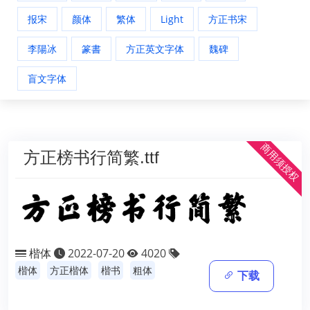
报宋
颜体
繁体
Light
方正书宋
李陽冰
篆書
方正英文字体
魏碑
盲文字体
商用须授权
方正榜书行简繁.ttf
楷体
2022-07-20
4020
楷体
方正楷体
楷书
粗体
下载