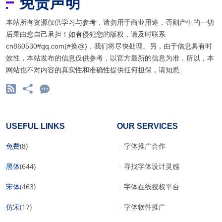
免责声明
本站所有资源仅供学习与参考，请勿用于商业用途，否则产生的一切
后果由您自己承担！如有侵犯您的版权，请及时联系
cn860530#qq.com(#换@)，我们将尽快处理。另，由于信息具有时
效性，本站发布的信息仅供参考，以官方最新的信息为准，所以，本
网站也不对内容的真实性和准确性提供任何担保，请知悉.
USEFUL LINKS
OUR SERVICES
免费
(8)
字体推广合作
黑体
(644)
寻找字体设计灵感
宋体
(463)
字体在线授权平台
仿宋
(17)
字体软件推广