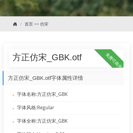
首页
>>
仿宋
免费可商用
方正仿宋_GBK.otf
方正仿宋_GBK.otf字体属性详情
字体名称:方正仿宋_GBK
字体风格:Regular
字体全称:方正仿宋_GBK