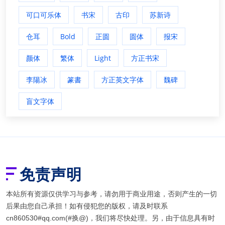
可口可乐体
书宋
古印
苏新诗
仓耳
Bold
正圆
圆体
报宋
颜体
繁体
Light
方正书宋
李陽冰
篆書
方正英文字体
魏碑
盲文字体
免责声明
本站所有资源仅供学习与参考，请勿用于商业用途，否则产生的一切
后果由您自己承担！如有侵犯您的版权，请及时联系
cn860530#qq.com(#换@)，我们将尽快处理。另，由于信息具有时