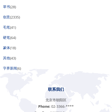
草书
(28)
创意
(2335)
毛笔
(41)
硬笔
(64)
篆体
(18)
其他
(43)
字界新闻
(6)
联系我们
北京市朝阳区
Phone:
02-3366-****