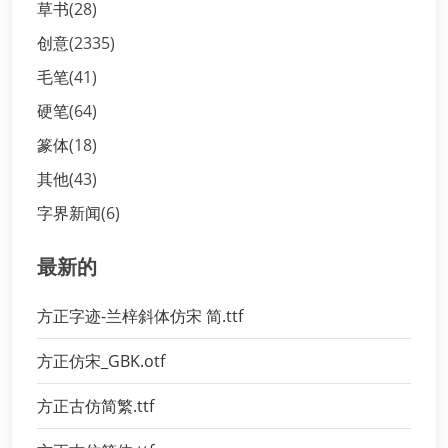
草书
(28)
创意
(2335)
毛笔
(41)
硬笔
(64)
篆体
(18)
其他
(43)
字界新闻
(6)
最新的
方正字迹-兰梓斜体仿宋 简.ttf
方正仿宋_GBK.otf
方正古仿简繁.ttf