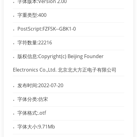
字体版本:Version 2.00
字重类型:400
PostScript:FZFSK--GBK1-0
字符数量:22216
版权信息:Copyright(c) Beijing Founder
Electronics Co.,Ltd. 北京北大方正电子有限公司
发布时间:2022-07-20
字体分类:仿宋
字体格式:.otf
字体大小:9.71Mb