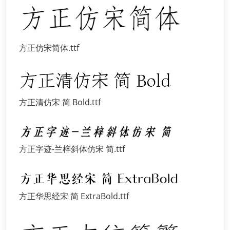
方正仿宋简体.ttf
方正清仿宋 简 Bold.ttf
方正字迹-兰梓斜体仿宋 简.ttf
方正华思经宋 简 ExtraBold.ttf