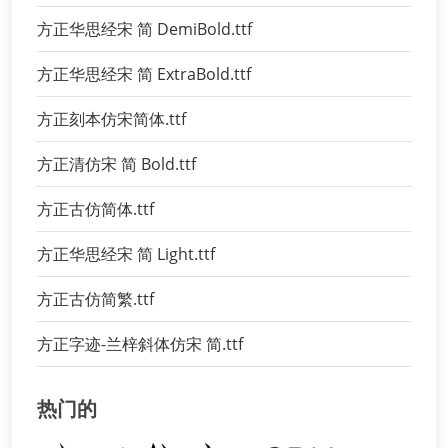
方正华思经宋 简 DemiBold.ttf
方正华思经宋 简 ExtraBold.ttf
方正刻本仿宋简体.ttf
方正清仿宋 简 Bold.ttf
方正古仿简体.ttf
方正华思经宋 简 Light.ttf
方正古仿简繁.ttf
方正字迹-兰梓斜体仿宋 简.ttf
热门的